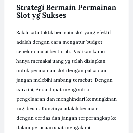
Strategi Bermain Permainan
Slot yg Sukses
Salah satu taktik bermain slot yang efektif
adalah dengan cara mengatur budget
sebelum mulai bertaruh. Pastikan kamu
hanya memakai uang yg telah disiapkan
untuk permainan slot dengan pulsa dan
jangan melebihi ambang tersebut. Dengan
cara ini, Anda dapat mengontrol
pengeluaran dan menghindari kemungkinan
rugi besar. Kuncinya adalah bermain
dengan cerdas dan jangan terperangkap ke
dalam perasaan saat mengalami