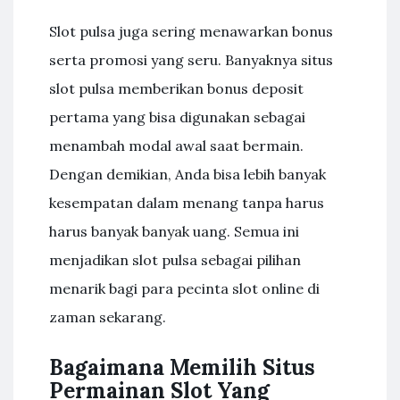
Slot pulsa juga sering menawarkan bonus
serta promosi yang seru. Banyaknya situs
slot pulsa memberikan bonus deposit
pertama yang bisa digunakan sebagai
menambah modal awal saat bermain.
Dengan demikian, Anda bisa lebih banyak
kesempatan dalam menang tanpa harus
harus banyak banyak uang. Semua ini
menjadikan slot pulsa sebagai pilihan
menarik bagi para pecinta slot online di
zaman sekarang.
Bagaimana Memilih Situs
Permainan Slot Yang