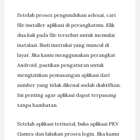
Setelah proses pengunduhan selesai, cari
file installer aplikasi di perangkatmu. Klik
dua kali pada file tersebut untuk memulai
instalasi. Ikuti instruksi yang muncul di
layar. Jika kamu menggunakan perangkat
Android, pastikan pengaturan untuk
mengizinkan pemasangan aplikasi dari
sumber yang tidak dikenal sudah diaktifkan.
Ini penting agar aplikasi dapat terpasang
tanpa hambatan.
Setelah aplikasi terinstal, buka aplikasi PKV
Games dan lakukan proses login. Jika kamu