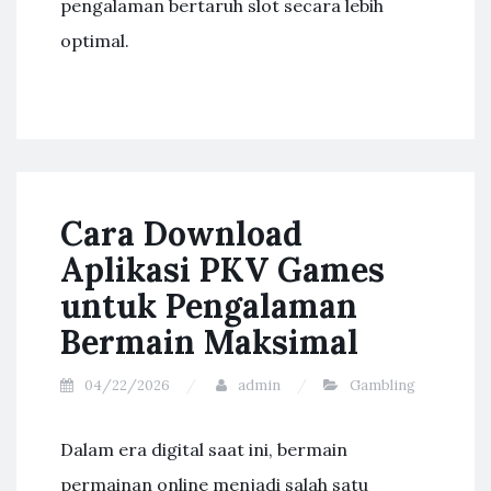
pengalaman bertaruh slot secara lebih
optimal.
Cara Download
Aplikasi PKV Games
untuk Pengalaman
Bermain Maksimal
04/22/2026
admin
Gambling
Dalam era digital saat ini, bermain
permainan online menjadi salah satu