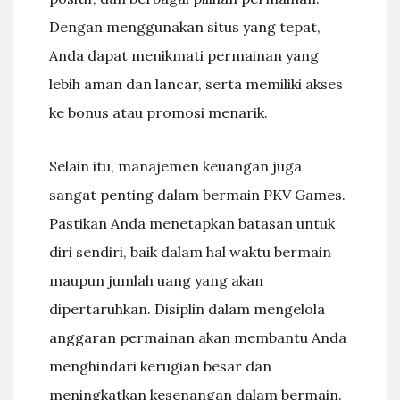
Dengan menggunakan situs yang tepat,
Anda dapat menikmati permainan yang
lebih aman dan lancar, serta memiliki akses
ke bonus atau promosi menarik.
Selain itu, manajemen keuangan juga
sangat penting dalam bermain PKV Games.
Pastikan Anda menetapkan batasan untuk
diri sendiri, baik dalam hal waktu bermain
maupun jumlah uang yang akan
dipertaruhkan. Disiplin dalam mengelola
anggaran permainan akan membantu Anda
menghindari kerugian besar dan
meningkatkan kesenangan dalam bermain.