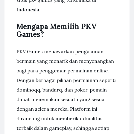
situs pkv games yang terkemuka di
Indonesia.
Mengapa Memilih PKV
Games?
PKV Games menawarkan pengalaman
bermain yang menarik dan menyenangkan
bagi para penggemar permainan online.
Dengan berbagai pilihan permainan seperti
dominoqq, bandarq, dan poker, pemain
dapat menemukan sesuatu yang sesuai
dengan selera mereka. Platform ini
dirancang untuk memberikan kualitas
terbaik dalam gameplay, sehingga setiap