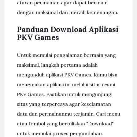
aturan permainan agar dapat bermain
dengan maksimal dan meraih kemenangan.
Panduan Download Aplikasi
PKV Games
Untuk memulai pengalaman bermain yang
maksimal, langkah pertama adalah
mengunduh aplikasi PKV Games. Kamu bisa
menemukan aplikasi ini melalui situs resmi
PKV Games. Pastikan untuk mengunjungi
situs yang terpercaya agar keselamatan
data dan permainanmu terjamin. Cari menu
atau tombol yang bertuliskan "Download"
untuk memulai proses pengunduhan.