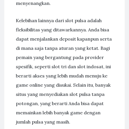
menyenangkan.
Kelebihan lainnya dari slot pulsa adalah
fleksibilitas yang ditawarkannya. Anda bisa
dapat menjalankan deposit kapanpun serta
di mana saja tanpa aturan yang ketat. Bagi
pemain yang bergantung pada provider
spesifik, seperti slot tri dan slot indosat, ini
berarti akses yang lebih mudah menuju ke
game online yang disukai. Selain itu, banyak
situs yang menyediakan slot pulsa tanpa
potongan, yang berarti Anda bisa dapat
memainkan lebih banyak game dengan
jumlah pulsa yang masih.