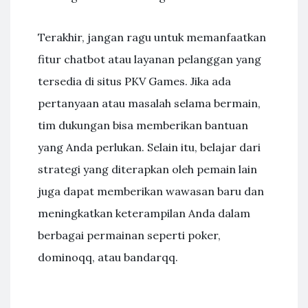
Terakhir, jangan ragu untuk memanfaatkan
fitur chatbot atau layanan pelanggan yang
tersedia di situs PKV Games. Jika ada
pertanyaan atau masalah selama bermain,
tim dukungan bisa memberikan bantuan
yang Anda perlukan. Selain itu, belajar dari
strategi yang diterapkan oleh pemain lain
juga dapat memberikan wawasan baru dan
meningkatkan keterampilan Anda dalam
berbagai permainan seperti poker,
dominoqq, atau bandarqq.