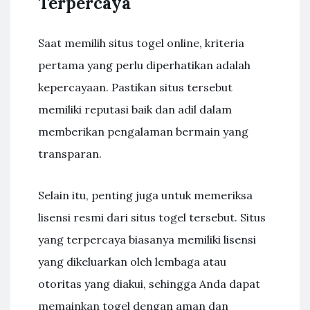
Terpercaya
Saat memilih situs togel online, kriteria
pertama yang perlu diperhatikan adalah
kepercayaan. Pastikan situs tersebut
memiliki reputasi baik dan adil dalam
memberikan pengalaman bermain yang
transparan.
Selain itu, penting juga untuk memeriksa
lisensi resmi dari situs togel tersebut. Situs
yang terpercaya biasanya memiliki lisensi
yang dikeluarkan oleh lembaga atau
otoritas yang diakui, sehingga Anda dapat
memainkan togel dengan aman dan