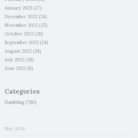
January 2023
(27)
December 2022
(24)
November 2022
(25)
October 2022
(26)
September 2022
(24)
August 2022
(28)
July 2022
(26)
June 2022
(6)
Categories
Gambling
(780)
May 2024