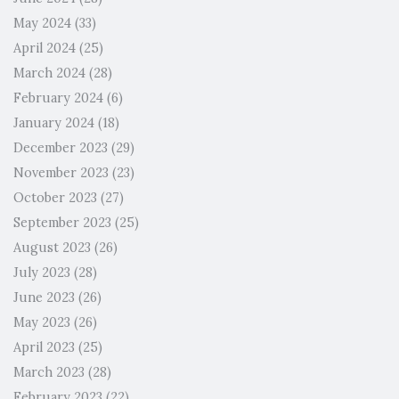
May 2024
(33)
April 2024
(25)
March 2024
(28)
February 2024
(6)
January 2024
(18)
December 2023
(29)
November 2023
(23)
October 2023
(27)
September 2023
(25)
August 2023
(26)
July 2023
(28)
June 2023
(26)
May 2023
(26)
April 2023
(25)
March 2023
(28)
February 2023
(22)