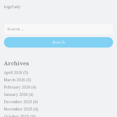
togel sdy
Archives
April 2026
(5)
March 2026
(5)
February 2026
(4)
January 2026
(4)
December 2025
(6)
November 2025
(4)
October 2025
(11)