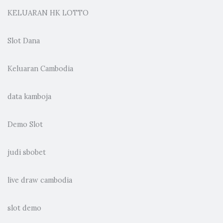
KELUARAN HK LOTTO
Slot Dana
Keluaran Cambodia
data kamboja
Demo Slot
judi sbobet
live draw cambodia
slot demo