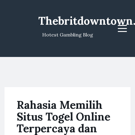
Thebritdowntown
Menu
Hotest Gambling Blog
Rahasia Memilih
Situs Togel Online
Terpercaya dan